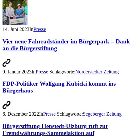
14. Juni 2023
In
Presse
Vier neue Fahrradständer im Bürgerpark – Dank
an die Bürgerstiftung
9. Januar 2023
In
Presse
Schlagworte:
Norderstedter Zeitung
FDP-Politiker Wolfgang Kubicki kommt ins
Bürgerhaus
6. Dezember 2022
In
Presse
Schlagworte:
Segeberger Zeitung
Bürgerstiftung Henstedt-Ulzburg ruft zur
Fremdwährungs-Sammelaktion auf