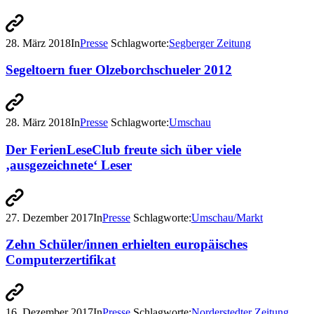
28. März 2018
In
Presse
Schlagworte:
Segberger Zeitung
Segeltoern fuer Olzeborchschueler 2012
28. März 2018
In
Presse
Schlagworte:
Umschau
Der FerienLeseClub freute sich über viele
‚ausgezeichnete‘ Leser
27. Dezember 2017
In
Presse
Schlagworte:
Umschau/Markt
Zehn Schüler/innen erhielten europäisches
Computerzertifikat
16. Dezember 2017
In
Presse
Schlagworte:
Norderstedter Zeitung