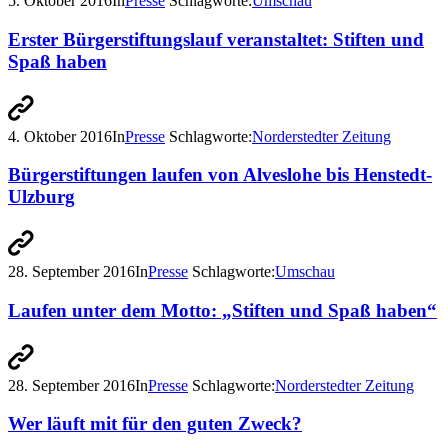
5. Oktober 2016
In
Presse
Schlagworte:
Umschau
Erster Bürgerstiftungslauf veranstaltet: Stiften und
Spaß haben
4. Oktober 2016
In
Presse
Schlagworte:
Norderstedter Zeitung
Bürgerstiftungen laufen von Alveslohe bis Henstedt-
Ulzburg
28. September 2016
In
Presse
Schlagworte:
Umschau
Laufen unter dem Motto: „Stiften und Spaß haben“
28. September 2016
In
Presse
Schlagworte:
Norderstedter Zeitung
Wer läuft mit für den guten Zweck?