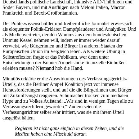
Deutschlands politische Landschaft, inklusive AfD-Thüringen und
Söder-Bayern, und mit Ausflügen nach Meloni-Italien, Macron-
Frankreich und Brexit-Großbritannien.
Der Politikwissenschaftler und freiberufliche Journalist erwies sich
als eloquenter Politik-Erklärer, Dampfplauderer und Analytiker. Und
als Medienvertreter, der den Wumms aus dem bundesdeutschen
Unmuts-Kessel nehmen will, indem er immer wieder darauf
verweist, wie Bürgerinnen und Bürger in anderen Staaten der
Europäischen Union im Vergleich leben. Als weitere Übung in
Selbstreflexion fragte er das Publikum, wer denn unter
Entscheidungen der Bonner Ampel starke finanzielle Einbußen
erleiden musste? Niemand hob die Hand.
Minutiös erklärte er die Auswirkungen des Verfassungsgerichts-
Urteils, das die Berliner Ampel-Koalition jetzt vor immense
Herausforderungen stellt, und auf die die Bürgerinnen und Bürger
mit Zukunftsangst reagieren. Schumacher trocken zum medialen
Hype und zu Volkes Aufstand: „Wir sind in wenigen Tagen alle zu
Verfassungsrechtlern geworden.“ Zudem seien die
Verfassungsrichter selber sehr irritiert, was sie mit ihrem Urteil
ausgelöst hätten.
Regieren ist nicht ganz einfach in diesen Zeiten, und die
Medien haben eine Mitschuld daran.