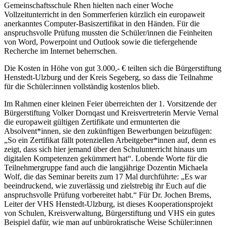
Gemeinschaftsschule Rhen hielten nach einer Woche
Vollzeitunterricht in den Sommerferien kürzlich ein europaweit
anerkanntes Computer-Basiszertifikat in den Händen. Für die
anspruchsvolle Prüfung mussten die Schüler/innen die Feinheiten
von Word, Powerpoint und Outlook sowie die tiefergehende
Recherche im Internet beherrschen.
Die Kosten in Höhe von gut 3.000,- € teilten sich die Bürgerstiftung
Henstedt-Ulzburg und der Kreis Segeberg, so dass die Teilnahme
für die Schüler:innen vollständig kostenlos blieb.
Im Rahmen einer kleinen Feier überreichten der 1. Vorsitzende der
Bürgerstiftung Volker Dornqast und Kreisvertreterin Mervie Vernal
die europaweit gültigen Zertifikate und ermunterten die
Absolvent*innen, sie den zukünftigen Bewerbungen beizufügen:
„So ein Zertifikat fällt potenziellen Arbeitgeber*innen auf, denn es
zeigt, dass sich hier jemand über den Schulunterricht hinaus um
digitalen Kompetenzen gekümmert hat“. Lobende Worte für die
Teilnehmergruppe fand auch die langjährige Dozentin Michaela
Wolf, die das Seminar bereits zum 17 Mal durchführte: „Es war
beeindruckend, wie zuverlässig und zielstrebig ihr Euch auf die
anspruchsvolle Prüfung vorbereitet habt.“ Für Dr. Jochen Brems,
Leiter der VHS Henstedt-Ulzburg, ist dieses Kooperationsprojekt
von Schulen, Kreisverwaltung, Bürgerstiftung und VHS ein gutes
Beispiel dafür, wie man auf unbürokratische Weise Schüler:innen