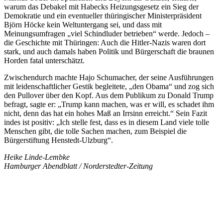
warum das Debakel mit Habecks Heizungsgesetz ein Sieg der
Demokratie und ein eventueller thüringischer Ministerpräsident
Björn Höcke kein Weltuntergang sei, und dass mit
Meinungsumfragen „viel Schindluder betrieben“ werde. Jedoch –
die Geschichte mit Thüringen: Auch die Hitler-Nazis waren dort
stark, und auch damals haben Politik und Bürgerschaft die braunen
Horden fatal unterschätzt.
Zwischendurch machte Hajo Schumacher, der seine Ausführungen
mit leidenschaftlicher Gestik begleitete, „den Obama“ und zog sich
den Pullover über den Kopf. Aus dem Publikum zu Donald Trump
befragt, sagte er: „Trump kann machen, was er will, es schadet ihm
nicht, denn das hat ein hohes Maß an Irrsinn erreicht.“ Sein Fazit
indes ist positiv: „Ich stelle fest, dass es in diesem Land viele tolle
Menschen gibt, die tolle Sachen machen, zum Beispiel die
Bürgerstiftung Henstedt-Ulzburg“.
Heike Linde-Lembke
Hamburger Abendblatt / Norderstedter-Zeitung