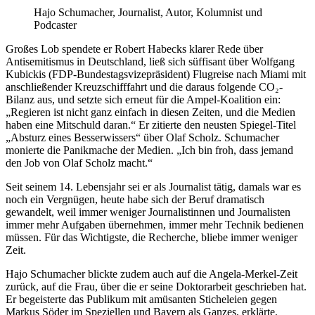
Hajo Schumacher, Journalist, Autor, Kolumnist und
Podcaster
Großes Lob spendete er Robert Habecks klarer Rede über
Antisemitismus in Deutschland, ließ sich süffisant über Wolfgang
Kubickis (FDP-Bundestagsvizepräsident) Flugreise nach Miami mit
anschließender Kreuzschifffahrt und die daraus folgende CO₂-
Bilanz aus, und setzte sich erneut für die Ampel-Koalition ein:
„Regieren ist nicht ganz einfach in diesen Zeiten, und die Medien
haben eine Mitschuld daran.“ Er zitierte den neusten Spiegel-Titel
„Absturz eines Besserwissers“ über Olaf Scholz. Schumacher
monierte die Panikmache der Medien. „Ich bin froh, dass jemand
den Job von Olaf Scholz macht.“
Seit seinem 14. Lebensjahr sei er als Journalist tätig, damals war es
noch ein Vergnügen, heute habe sich der Beruf dramatisch
gewandelt, weil immer weniger Journalistinnen und Journalisten
immer mehr Aufgaben übernehmen, immer mehr Technik bedienen
müssen. Für das Wichtigste, die Recherche, bliebe immer weniger
Zeit.
Hajo Schumacher blickte zudem auch auf die Angela-Merkel-Zeit
zurück, auf die Frau, über die er seine Doktorarbeit geschrieben hat.
Er begeisterte das Publikum mit amüsanten Sticheleien gegen
Markus Söder im Speziellen und Bayern als Ganzes, erklärte,