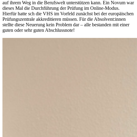
auf ihrem Weg in die Berufswelt unterstützen kann. Ein Novum war
dieses Mal die Durchführung der Prüfung im Online-Modus.
Hierfür hatte sch die VHS im Vorfeld zunächst bei der europäischen
Prüfungszentrale akkreditieren müssen. Für die Absolvent:innen
stellte diese Neuerung kein Problem dar – alle bestanden mit einer
guten oder sehr guten Abschlussnote!