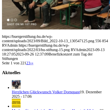
https://buergerstiftung-hu.de/wp-
content/uploads/2023/09/Bild_2022-10-13_130547125.png
556
854
RVAdmin
https://buergerstiftung-hu.de/wp-
content/uploads/2022/03/hu-stiftung-15.png
RVAdmin
2023-09-13
18:27:05
2023-09-26 12:37:09
Benefizkonzert zum Tag der
Stiftungen
Seite 1 von 22
1
2
3
›
»
Aktuelles
Herzlichen Glückwunsch Volker Dornquast
19. Dezember
2025 - 17:06