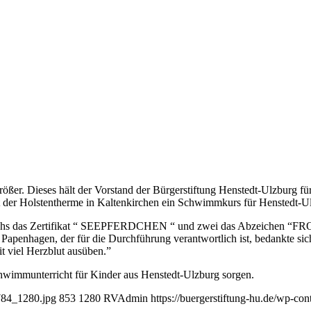
ößer. Dieses hält der Vorstand der Bürgerstiftung Henstedt-Ulzburg 
er Holstentherme in Kaltenkirchen ein Schwimmkurs für Henstedt-Ulzb
echs das Zertifikat “ SEEPFERDCHEN “ und zwei das Abzeichen “FROS
z Papenhagen, der für die Durchführung verantwortlich ist, bedankte 
 viel Herzblut ausüben.”
hwimmunterricht für Kinder aus Henstedt-Ulzburg sorgen.
9784_1280.jpg
853
1280
RVAdmin
https://buergerstiftung-hu.de/wp-co