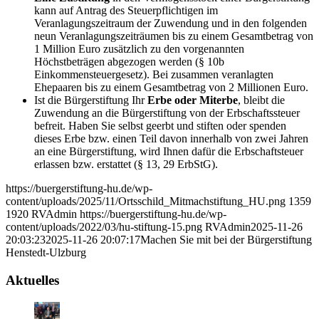
kann auf Antrag des Steuerpflichtigen im
Veranlagungszeitraum der Zuwendung und in den folgenden
neun Veranlagungszeiträumen bis zu einem Gesamtbetrag von
1 Million Euro zusätzlich zu den vorgenannten
Höchstbeträgen abgezogen werden (§ 10b
Einkommensteuergesetz). Bei zusammen veranlagten
Ehepaaren bis zu einem Gesamtbetrag von 2 Millionen Euro.
Ist die Bürgerstiftung Ihr
Erbe oder Miterbe
, bleibt die
Zuwendung an die Bürgerstiftung von der Erbschaftssteuer
befreit. Haben Sie selbst geerbt und stiften oder spenden
dieses Erbe bzw. einen Teil davon innerhalb von zwei Jahren
an eine Bürgerstiftung, wird Ihnen dafür die Erbschaftsteuer
erlassen bzw. erstattet (§ 13, 29 ErbStG).
https://buergerstiftung-hu.de/wp-
content/uploads/2025/11/Ortsschild_Mitmachstiftung_HU.png
1359
1920
RVAdmin
https://buergerstiftung-hu.de/wp-
content/uploads/2022/03/hu-stiftung-15.png
RVAdmin
2025-11-26
20:03:23
2025-11-26 20:07:17
Machen Sie mit bei der Bürgerstiftung
Henstedt-Ulzburg
Aktuelles